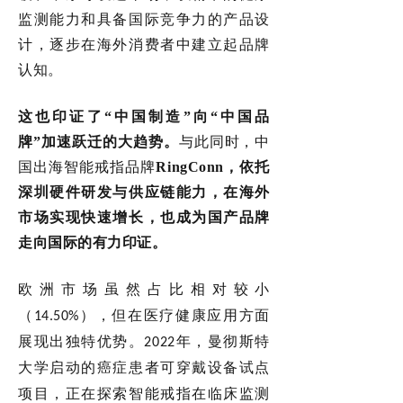
监测能力和具备国际竞争力的产品设
计，逐步在海外消费者中建立起品牌
认知。
这也印证了
“
中国制造
”
向
“
中国品
牌
”
加速跃迁的大趋势。
与此同时，中
国出海智能戒指品牌
RingConn，依托
深圳硬件研发与供应链能力，在海外
市场实现快速增长，也成为国产品牌
走向国际的有力印证。
欧洲市场虽然占比相对较小
（
），但在医疗健康应用方面
14.50%
展现出独特优势。
年，曼彻斯特
2022
大学启动的癌症患者可穿戴设备试点
项目，正在探索智能戒指在临床监测