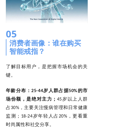
05
消费者画像：谁在购买
智能戒指？
了解目标用户，是把握市场机会的关
键。
年龄分布：
岁人群占据
的市
25-44
50%
场份额，是绝对主力；
岁以上人群
45
占
，主要关注慢病管理和日常健康
30%
监测；
岁年轻人占
，更看重
18-24
20%
时尚属性和社交分享。