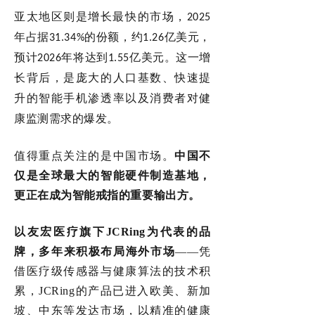
亚太地区则是增长最快的市场，
2025
年占据
的份额，约
亿美元，
31.34%
1.26
预计
年将达到
亿美元。这一增
2026
1.55
长背后，是庞大的人口基数、快速提
升的智能手机渗透率以及消费者对健
康监测需求的爆发。
值得重点关注的是中国市场。
中国不
仅是全球最大的智能硬件制造基地，
更正在成为智能戒指的重要输出方。
以友宏医疗旗下
JCRing为代表的品
牌，多年来积极布局海外市场
——凭
借医疗级传感器与健康算法的技术积
累，JCRing的产品已进入欧美、新加
坡、中东等发达市场，以精准的健康