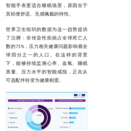
智能手表更适合睡眠场景，原因在于
其轻便舒适、无感佩戴的特性。
世界卫生组织的数据为这一趋势提供
了注脚：非传染性疾病占全球死亡人
数的
，压力相关健康问题影响着全
71%
球四分之一的人口。在这样的背景
下，能够持续监测心率、血氧、睡眠
质量、压力水平的智能戒指，正在从
可选配件转变为健康刚需。