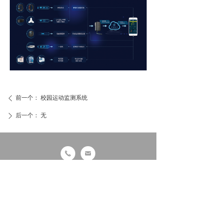
']t5fg6y7ui
前一个：
校园运动监测系统
ꄴ
后一个：
无
ꄲ
끅
낂
手机微信扫一扫