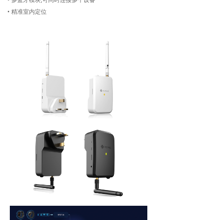
• 精准室内定位
0uj8ik9lp;/[